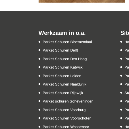
Werkzaam in o.a.
Si
Parket Schuren Bloemendaal
H
Parket Schuren Delft
Pa
Parket Schuren Den Haag
Pa
Parket Schuren Katwijk
Pa
Parket Schuren Leiden
Pa
Parket Schuren Naaldwijk
Pa
Parket Schuren Rijswijk
St
Parket schuren Scheveningen
Pa
Parket Schuren Voorburg
Pa
Parket Schuren Voorschoten
Pa
Parket Schuren Wassenaar
Ho