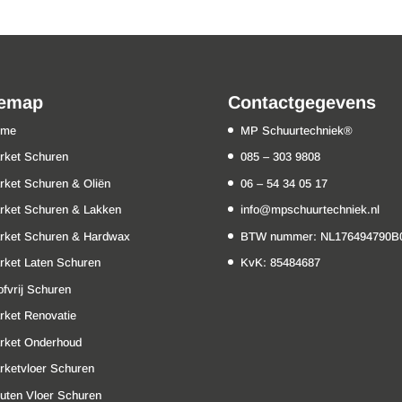
temap
Contactgegevens
ome
MP Schuurtechniek®
rket Schuren
085 – 303 9808
rket Schuren & Oliën
06 – 54 34 05 17
rket Schuren & Lakken
info@mpschuurtechniek.nl
rket Schuren & Hardwax
BTW nummer: NL176494790B
rket Laten Schuren
KvK: 85484687
ofvrij Schuren
rket Renovatie
rket Onderhoud
rketvloer Schuren
uten Vloer Schuren